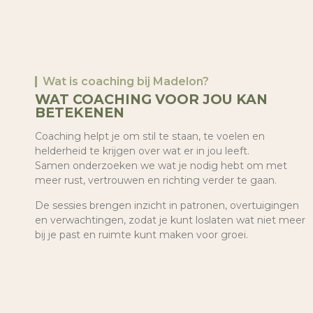
Wat is coaching bij Madelon?
WAT COACHING VOOR JOU KAN
BETEKENEN
Coaching helpt je om stil te staan, te voelen en
helderheid te krijgen over wat er in jou leeft.
Samen onderzoeken we wat je nodig hebt om met
meer rust, vertrouwen en richting verder te gaan.
De sessies brengen inzicht in patronen, overtuigingen
en verwachtingen, zodat je kunt loslaten wat niet meer
bij je past en ruimte kunt maken voor groei.
De natuur vormt hierbij een belangrijke inspiratiebron.
Ze herinnert ons eraan dat alles in beweging is: groei,
rust en verandering horen bij het leven.